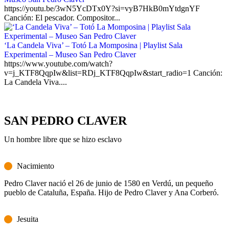
https://youtu.be/3wN5YcDTx0Y?si=vyB7HkB0mYtdgnYF
Canción: El pescador. Compositor...
‘La Candela Viva’ – Totó La Momposina | Playlist Sala
Experimental – Museo San Pedro Claver
https://www.youtube.com/watch?
v=j_KTF8QqpIw&list=RDj_KTF8QqpIw&start_radio=1 Canción:
La Candela Viva....
SAN PEDRO CLAVER
Un hombre libre que se hizo esclavo
Nacimiento
Pedro Claver nació el 26 de junio de 1580 en Verdú, un pequeño
pueblo de Cataluña, España. Hijo de Pedro Claver y Ana Corberó.
Jesuita