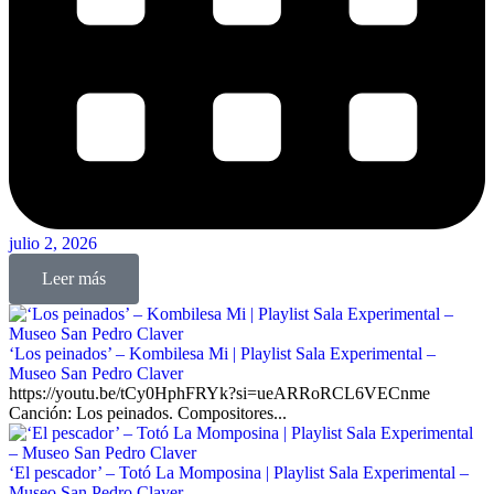
julio 2, 2026
Leer más
‘Los peinados’ – Kombilesa Mi | Playlist Sala Experimental –
Museo San Pedro Claver
https://youtu.be/tCy0HphFRYk?si=ueARRoRCL6VECnme
Canción: Los peinados. Compositores...
‘El pescador’ – Totó La Momposina | Playlist Sala Experimental –
Museo San Pedro Claver