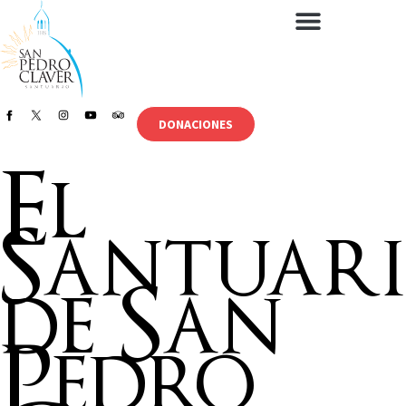
DONACIONES
El
Santuar
de San
Pedro