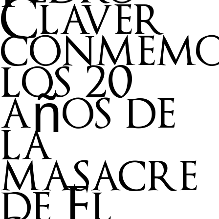
Claver
conmem
los 20
años de
la
masacre
de El