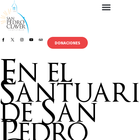
DONACIONES
En el
Santuar
de San
Pedro