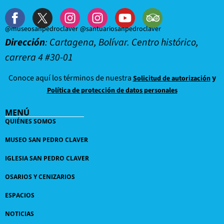
@museosanpedroclaver
@santuariosanpedroclaver
Dirección
: Cartagena, Bolívar. Centro histórico,
carrera 4 #30-01
Conoce aquí los términos de nuestra
y
Solicitud de autorización
Política de protección de datos personales
MENÚ
QUIÉNES SOMOS
MUSEO SAN PEDRO CLAVER
IGLESIA SAN PEDRO CLAVER
OSARIOS Y CENIZARIOS
ESPACIOS
NOTICIAS