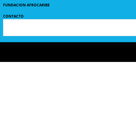
FUNDACION AFROCARIBE
CONTACTO
© 2024 GRUPO
SANPEDROCLAVER
| comunicaciones@sanpedroclaver.co | All Rights
Reserved