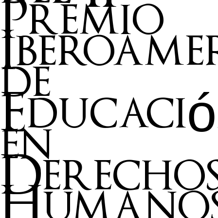
Premio
Iberoame
de
Educaci
en
Derecho
Humano