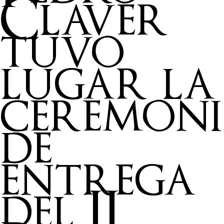
Claver
tuvo
lugar la
ceremon
de
entrega
del II