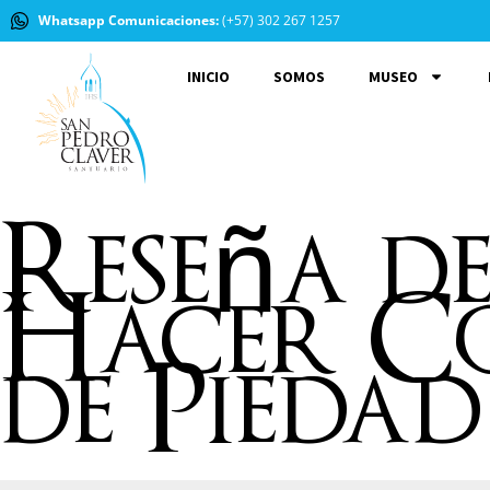
Whatsapp Comunicaciones:
(+57) 302 267 1257
INICIO
SOMOS
MUSEO
Reseña de
Hacer Co
de Pieda