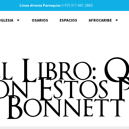
Línea directa Parroquia:
(+57) 311 661 2883
IGLESIA
OSARIOS
ESPACIOS
AFROCARIBE
l Libro: 
n Estos 
d Bonnett