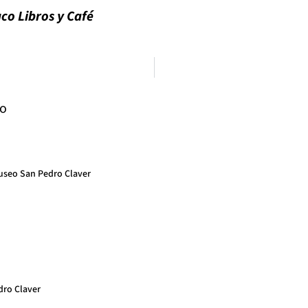
co Libros y Café
lo
Museo San Pedro Claver
dro Claver