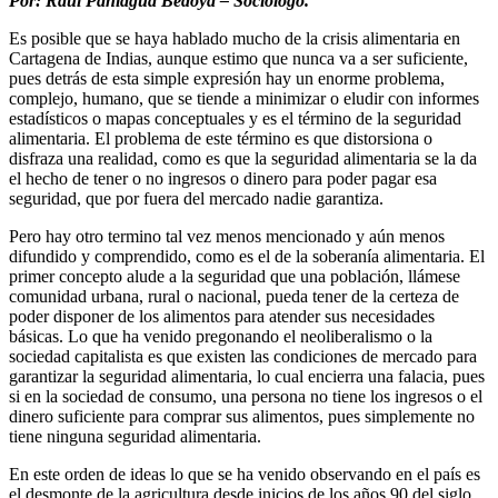
Por: Raúl Paniagua Bedoya – Sociólogo.
Es posible que se haya hablado mucho de la crisis alimentaria en
Cartagena de Indias, aunque estimo que nunca va a ser suficiente,
pues detrás de esta simple expresión hay un enorme problema,
complejo, humano, que se tiende a minimizar o eludir con informes
estadísticos o mapas conceptuales y es el término de la seguridad
alimentaria. El problema de este término es que distorsiona o
disfraza una realidad, como es que la seguridad alimentaria se la da
el hecho de tener o no ingresos o dinero para poder pagar esa
seguridad, que por fuera del mercado nadie garantiza.
Pero hay otro termino tal vez menos mencionado y aún menos
difundido y comprendido, como es el de la soberanía alimentaria. El
primer concepto alude a la seguridad que una población, llámese
comunidad urbana, rural o nacional, pueda tener de la certeza de
poder disponer de los alimentos para atender sus necesidades
básicas. Lo que ha venido pregonando el neoliberalismo o la
sociedad capitalista es que existen las condiciones de mercado para
garantizar la seguridad alimentaria, lo cual encierra una falacia, pues
si en la sociedad de consumo, una persona no tiene los ingresos o el
dinero suficiente para comprar sus alimentos, pues simplemente no
tiene ninguna seguridad alimentaria.
En este orden de ideas lo que se ha venido observando en el país es
el desmonte de la agricultura desde inicios de los años 90 del siglo