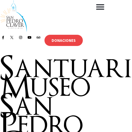
DONACIONES
Santuar
Museo
San
Pedro