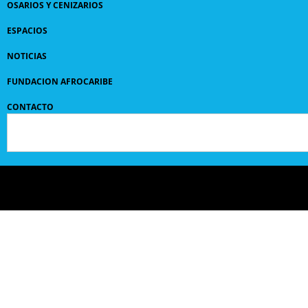
OSARIOS Y CENIZARIOS
ESPACIOS
NOTICIAS
FUNDACION AFROCARIBE
CONTACTO
© 2024 GRUPO
SANPEDROCLAVER
| comunicaciones@sanpedroclaver.co | All Rights
Reserved