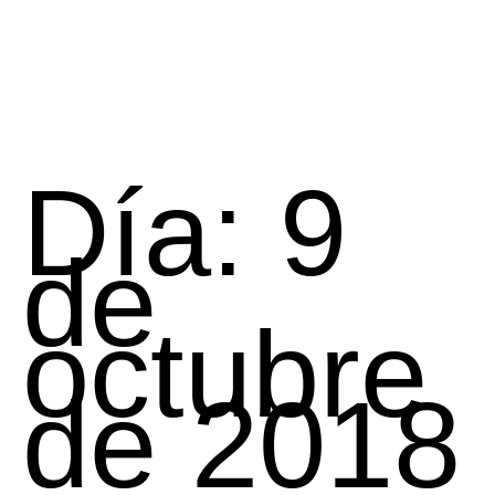
Día:
9
de
octubre
de 2018