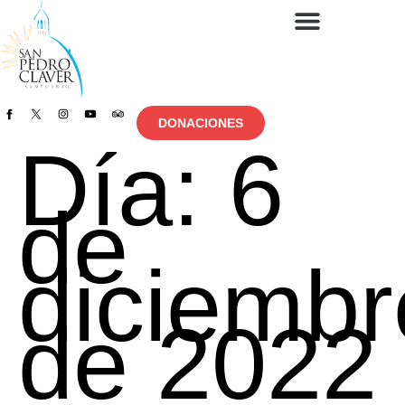
DONACIONES
Día:
6
de
diciembr
de 2022