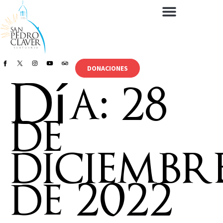
DONACIONES
Día:
28
de
diciembr
de 2022