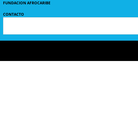
FUNDACION AFROCARIBE
CONTACTO
© 2024 GRUPO
SANPEDROCLAVER
| comunicaciones@sanpedroclaver.co | All Rights
Reserved