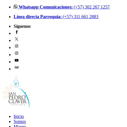
Ir
Whatsapp Comunicaciones:
(+57) 302 267 1257
al
Línea directa Parroquia:
(+57) 311 661 2883
contenido
Síguenos
Inicio
Somos
Museo