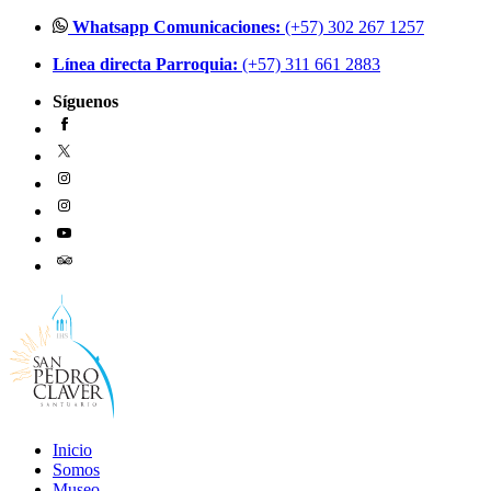
Ir
Whatsapp Comunicaciones:
(+57) 302 267 1257
al
Línea directa Parroquia:
(+57) 311 661 2883
contenido
Síguenos
Inicio
Somos
Museo