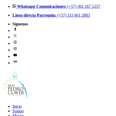
Ir
Whatsapp Comunicaciones:
(+57) 302 267 1257
al
Línea directa Parroquia:
(+57) 311 661 2883
contenido
Síguenos
Inicio
Somos
Museo