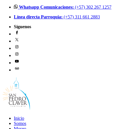
Ir
Whatsapp Comunicaciones:
(+57) 302 267 1257
al
Línea directa Parroquia:
(+57) 311 661 2883
contenido
Síguenos
Inicio
Somos
Museo