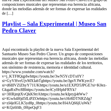
composiciones musicales que representan esa herencia africana,
donde las melodías además de ser formas de expresar las realidades
de […]
Playlist – Sala Experimental | Museo San
Pedro Claver
Aquí encontrarás la playlist de la nueva Sala Experimental del
Santuario Museo San Pedro Claver. Un grupo de composiciones
musicales que representan esa herencia africana, donde las melodías
además de ser formas de expresar las realidades de los territorios,
son sinónimo de resistencia, memoria e identidad cultural.
https://www.youtube.com/watch?
v=j_KTF8QqpIwhttps://youtu.be/3wN5YcDTx0Y?
si=GyVHveUjvMXIabTghttps://youtu.be/JgnYJWKyecE?
si=d6llIVZlZhyY71UKhttps://youtu.be/u1EXPD5JPGE?si=K0ez-
GkgaRxPrc8Bhttps://youtu.be/tCy0HphFRYk?
si=3HRjmjtXvQkK9rrAhttps://youtu.be/kIpryjj4tWw?
si=lGwh4Hjd5fLtPZOehttps://youtu.be/cHr8DTNRZdg?
si=zI4jeIGLK5yd8p_0https://youtu.be/H4AQ66jUuWk?
si=KQz6f4h_0HpeQqF3