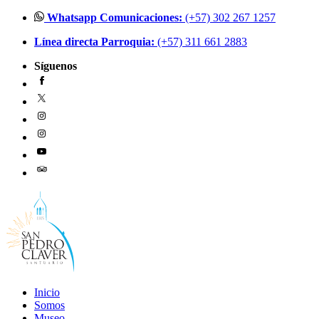
Ir
Whatsapp Comunicaciones:
(+57) 302 267 1257
al
Línea directa Parroquia:
(+57) 311 661 2883
contenido
Síguenos
Inicio
Somos
Museo