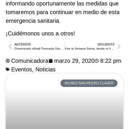
informando oportunamente las medidas que
tomaremos para continuar en medio de esta
emergencia sanitaria.
¡Cuidémonos unos a otros!
ANTERIOR
SIGUIENTE
Comunicado oficial| Parroquia San Pedro Claver continuará sus celebraciones litúrgicas de forma virtual como medida preventiva al COVID-19
Vive la Semana Santa, desde tu hogar, con el Santuario de San Pedro Claver
Comunicadora
marzo 29, 2020
8:22 pm
Eventos
,
Noticias
MUSEO SAN PEDRO CLAVER