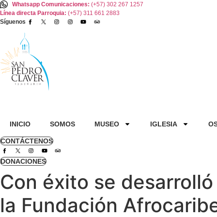
Ir
Whatsapp Comunicaciones:
(+57) 302 267 1257
Línea directa Parroquia:
(+57) 311 661 2883
al
Síguenos
contenido
INICIO
SOMOS
MUSEO
IGLESIA
O
CONTÁCTENOS
DONACIONES
Con éxito se desarrolló
la Fundación Afrocarib