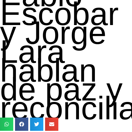
Escobar
y Jorge
Lara
hablan
de paz y
reconcili