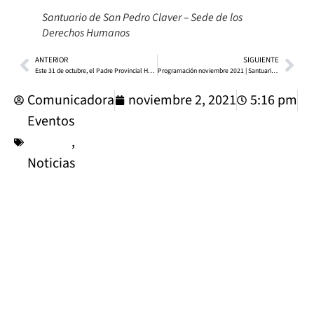
Santuario de San Pedro Claver – Sede de los
Derechos Humanos
ANTERIOR
SIGUIENTE
Este 31 de octubre, el Padre Provincial Hermann Rodríguez, S.J. oficiará la eucaristía en el Santuario de San Pedro Claver
Programación noviembre 2021 | Santuario de San Pedro Claver
Comunicadora
noviembre 2, 2021
5:16 pm
Eventos
,
Noticias