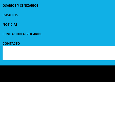
OSARIOS Y CENIZARIOS
ESPACIOS
NOTICIAS
FUNDACION AFROCARIBE
CONTACTO
© 2024 GRUPO
SANPEDROCLAVER
| comunicaciones@sanpedroclaver.co | All Rights
Reserved