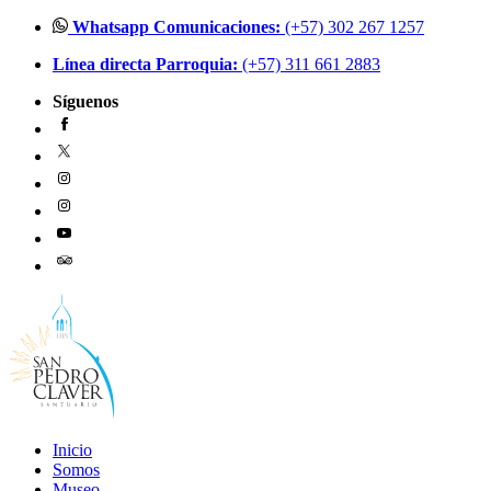
Ir
Whatsapp Comunicaciones:
(+57) 302 267 1257
al
Línea directa Parroquia:
(+57) 311 661 2883
contenido
Síguenos
Inicio
Somos
Museo