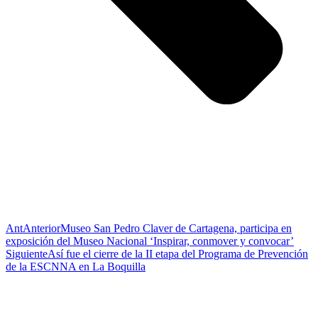
Ant
Anterior
Museo San Pedro Claver de Cartagena, participa en
exposición del Museo Nacional ‘Inspirar, conmover y convocar’
Siguiente
Así fue el cierre de la II etapa del Programa de Prevención
de la ESCNNA en La Boquilla