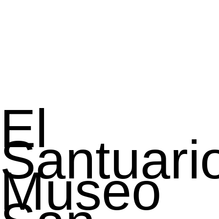
El
Santuari
Museo