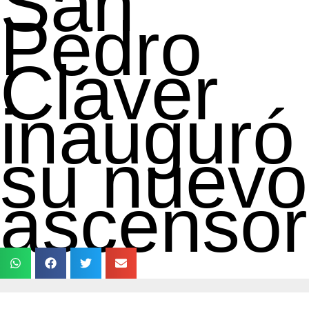
San
Pedro
Claver
inauguró
su nuevo
ascensor