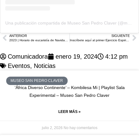
Una publicación compartida de Museo San Pedro Claver (@museosanpedroclaver)
ANTERIOR
SIGUIENTE
2023 | Horario de eucaristía de Navidad y Fin de año en el Santuario de San Pedro Claver
Inscríbete aquí al primer Ejercicio Espiritual de medio día en 2024
Comunicadora
enero 19, 2024
4:12 pm
Eventos
,
Noticias
MUSEO SAN PEDRO CLAVER
‘África Diverso Continente’ – Kombilesa Mi | Playlist Sala
Experimental – Museo San Pedro Claver
LEER MÁS »
julio 2, 2026
No hay comentarios