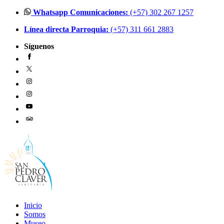
Ir
Whatsapp Comunicaciones:
(+57) 302 267 1257
al
Línea directa Parroquia:
(+57) 311 661 2883
contenido
Síguenos
Inicio
Somos
Museo