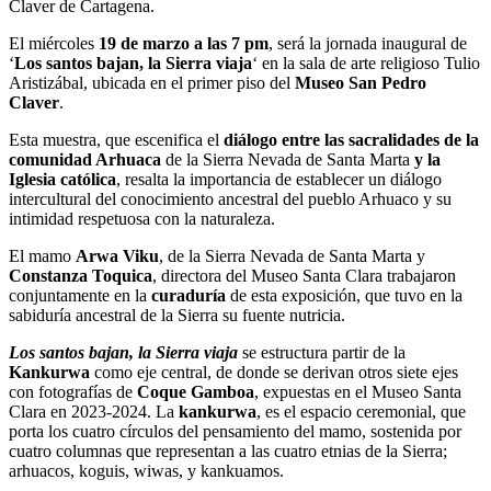
Claver de Cartagena.
El miércoles
19 de marzo a las 7 pm
, será la jornada inaugural de
‘
Los santos bajan, la Sierra viaja
‘ en la sala de arte religioso Tulio
Aristizábal, ubicada en el primer piso del
Museo San Pedro
Claver
.
Esta muestra, que escenifica el
diálogo entre las sacralidades de la
comunidad Arhuaca
de la Sierra Nevada de Santa Marta
y la
Iglesia católica
, resalta la importancia de establecer un diálogo
intercultural del conocimiento ancestral del pueblo Arhuaco y su
intimidad respetuosa con la naturaleza.
El mamo
Arwa Viku
, de la Sierra Nevada de Santa Marta y
Constanza Toquica
, directora del Museo Santa Clara trabajaron
conjuntamente en la
curaduría
de esta exposición, que tuvo en la
sabiduría ancestral de la Sierra su fuente nutricia.
Los santos bajan, la Sierra viaja
se estructura partir de la
Kankurwa
como eje central, de donde se derivan otros siete ejes
con fotografías de
Coque Gamboa
, expuestas en el Museo Santa
Clara en 2023-2024. La
kankurwa
, es el espacio ceremonial, que
porta los cuatro círculos del pensamiento del mamo, sostenida por
cuatro columnas que representan a las cuatro etnias de la Sierra;
arhuacos, koguis, wiwas, y kankuamos.