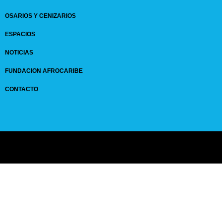
OSARIOS Y CENIZARIOS
ESPACIOS
NOTICIAS
FUNDACION AFROCARIBE
CONTACTO
© 2024 GRUPO
SANPEDROCLAVER
| comunicaciones@sanpedroclaver.co | All
Rights Reserved