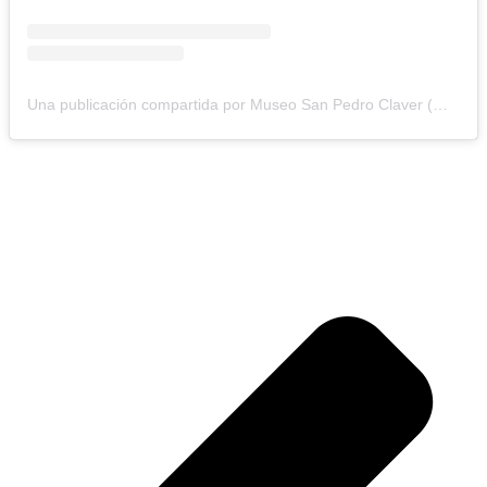
Una publicación compartida por Museo San Pedro Claver (@museosanpedroclaver)