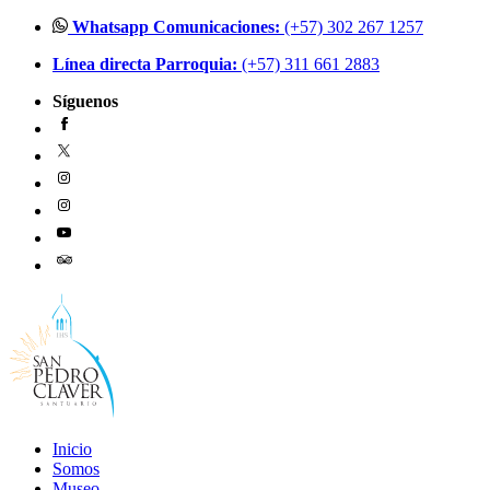
Ir
Whatsapp Comunicaciones:
(+57) 302 267 1257
al
Línea directa Parroquia:
(+57) 311 661 2883
contenido
Síguenos
Inicio
Somos
Museo