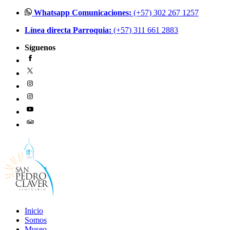
Ir
Whatsapp Comunicaciones:
(+57) 302 267 1257
al
Línea directa Parroquia:
(+57) 311 661 2883
contenido
Síguenos
Inicio
Somos
Museo