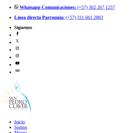
Ir
Whatsapp Comunicaciones:
(+57) 302 267 1257
al
Línea directa Parroquia:
(+57) 311 661 2883
contenido
Síguenos
Inicio
Somos
Museo