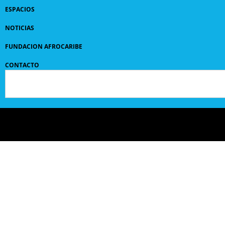
ESPACIOS
NOTICIAS
FUNDACION AFROCARIBE
CONTACTO
© 2024 GRUPO
SANPEDROCLAVER
| comunicaciones@sanpedroclaver.co | All Rights
Reserved