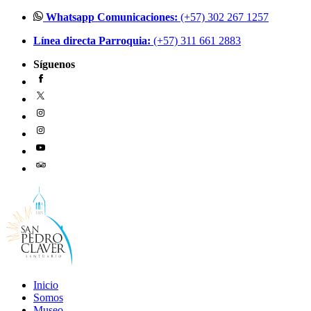
Ir
Whatsapp Comunicaciones:
(+57) 302 267 1257
al
Línea directa Parroquia:
(+57) 311 661 2883
contenido
Síguenos
Inicio
Somos
Museo