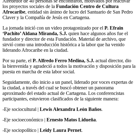
Alrededor de 40 personas se encontraron, motivados por reactivar
los proyectos sociales de la
Fundación Centro de Cultura
Afrocaribe
, entidad sin ánimo de lucro del Santuario de San Pedro
Claver y la Compañía de Jesús en Cartagena.
La jornada inició con un video protagonizado por el
P. Efrain
‘Pachito’ Aldana Miranda, S.J.
quien hace algunos años fue el
fundador y director de esta Fundación. Material de archivo, que
sirvió como una introducción histórica a la labor que ha venido
liderando Afrocaribe en la ciudad.
Por su parte, el
P. Alfredo Ferro Medina, S.J.
actual director, dio
la bienvenida y agradeció a todos la motivación y disposición para la
puesta en marcha de esta labor social.
Seguidamente, dio inicio a un panel, liderado por voces expertas de
la ciudad, a través del cual se buscó obtener un panorama
aproximado del estado actual de Cartagena. Los conferencistas
participantes, estuvieron clasificados de la siguiente manera:
-Eje sociocultural |
Lewis Alexandra León Baños
.
-Eje socioeconómico |
Ernesto Matos Lidueña
.
-Eje sociopolítico |
Leidy Laura Pernet
.