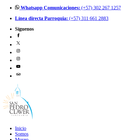
Ir
Whatsapp Comunicaciones:
(+57) 302 267 1257
al
Línea directa Parroquia:
(+57) 311 661 2883
contenido
Síguenos
Inicio
Somos
Museo