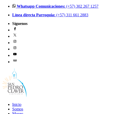
Ir
Whatsapp Comunicaciones:
(+57) 302 267 1257
al
Línea directa Parroquia:
(+57) 311 661 2883
contenido
Síguenos
Inicio
Somos
Museo