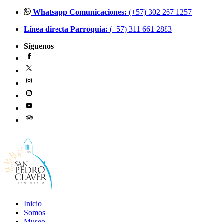
Ir
Whatsapp Comunicaciones:
(+57) 302 267 1257
al
Línea directa Parroquia:
(+57) 311 661 2883
contenido
Síguenos
Inicio
Somos
Museo