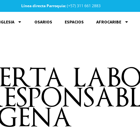
Línea directa Parroquia:
(+57) 311 661 2883
IGLESIA
OSARIOS
ESPACIOS
AFROCARIBE
rta labor
responsab
agena