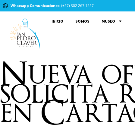
Whatsapp Comunicaciones:
(+57) 302 267 1257
INICIO
SOMOS
MUSEO
Nueva ofe
solicita 
en Cart