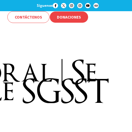
Síguenos
CONTÁCTENOS
DONACIONES
al | Se
le SGSST