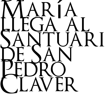
María
llega al
Santuar
de San
Pedro
Claver