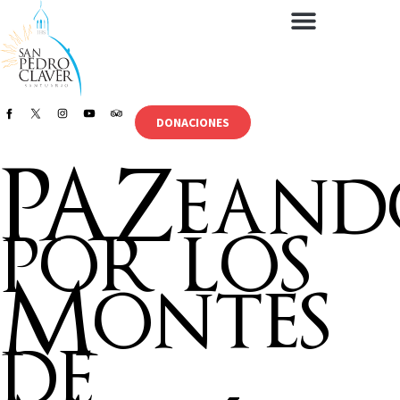
DONACIONES
PAZeand
por los
Montes
de