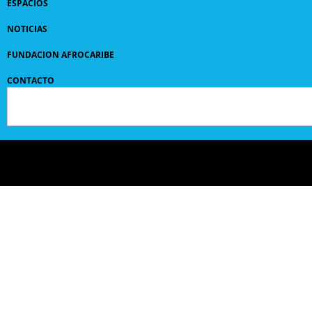
ESPACIOS
NOTICIAS
FUNDACION AFROCARIBE
CONTACTO
© 2024 GRUPO
SANPEDROCLAVER
| comunicaciones@sanpedroclaver.co | All Rights
Reserved