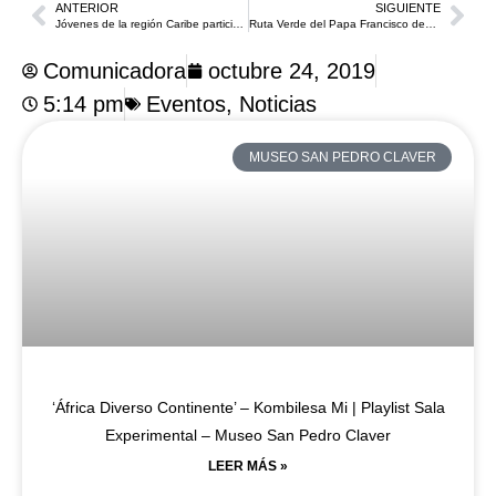
ANTERIOR
SIGUIENTE
Jóvenes de la región Caribe participaron del Primer Curso Taller de Formación en liderazgo Ignaciano
Ruta Verde del Papa Francisco desarrolló un Encuentro Comunitario en el barrio El Pozón
Comunicadora
octubre 24, 2019
5:14 pm
Eventos
,
Noticias
MUSEO SAN PEDRO CLAVER
‘África Diverso Continente’ – Kombilesa Mi | Playlist Sala
Experimental – Museo San Pedro Claver
LEER MÁS »