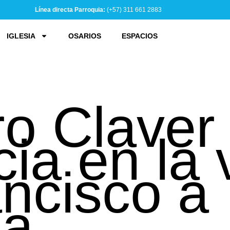
Línea directa Parroquia:
(+57) 311 661 2883
IGLESIA
OSARIOS
ESPACIOS
o Claver 
ia en la v
ncisco a
na