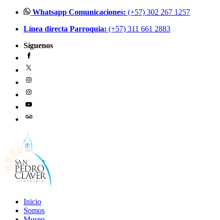
Ir
Whatsapp Comunicaciones:
(+57) 302 267 1257
al
Línea directa Parroquia:
(+57) 311 661 2883
contenido
Síguenos
Inicio
Somos
Museo