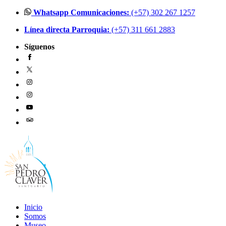
Ir
Whatsapp Comunicaciones:
(+57) 302 267 1257
al
Línea directa Parroquia:
(+57) 311 661 2883
contenido
Síguenos
Inicio
Somos
Museo