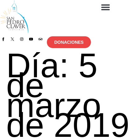
DONACIONES
Día:
5
de
marzo
de 2019