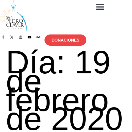
DONACIONES
Día:
19
de
febrero
de 2020