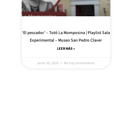
‘El pescador’ – Totó La Momposina | Playlist Sala
Experimental – Museo San Pedro Claver
LEER MÁS »
junio 30, 2026
No hay comentarios