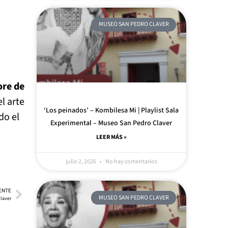
MUSEO SAN PEDRO CLAVER
ore de
l arte
‘Los peinados’ – Kombilesa Mi | Playlist Sala
do el
Experimental – Museo San Pedro Claver
LEER MÁS »
julio 2, 2026
No hay comentarios
ENTE
MUSEO SAN PEDRO CLAVER
Claver