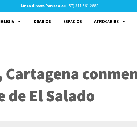
Línea directa Parroquia:
(+57) 311 661 2883
IGLESIA
OSARIOS
ESPACIOS
AFROCARIBE
o, Cartagena conme
e de El Salado