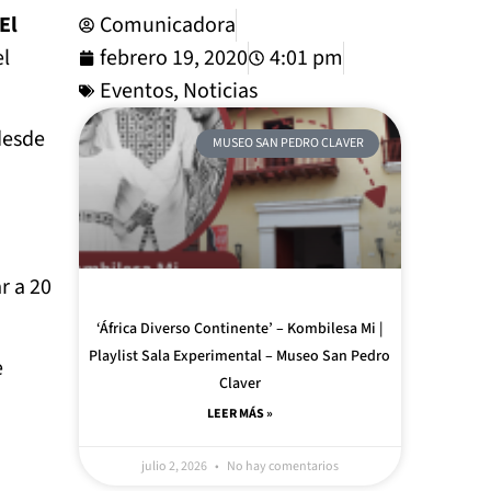
‘El
Comunicadora
el
febrero 19, 2020
4:01 pm
Eventos
,
Noticias
desde
MUSEO SAN PEDRO CLAVER
r a 20
‘África Diverso Continente’ – Kombilesa Mi |
Playlist Sala Experimental – Museo San Pedro
e
Claver
LEER MÁS »
julio 2, 2026
No hay comentarios