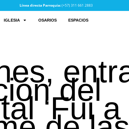
Línea directa Parroquia:
(+57) 311 661 2883
IGLESIA
OSARIOS
ESPACIOS
nes, entr
ción del
al ‘Fui a
me de las