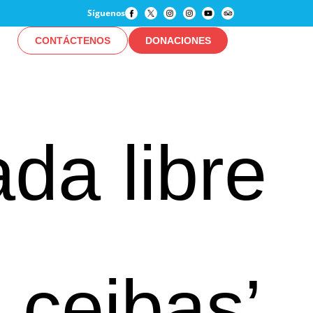
Síguenos
CONTÁCTENOS
DONACIONES
ada libre
 ceibas’