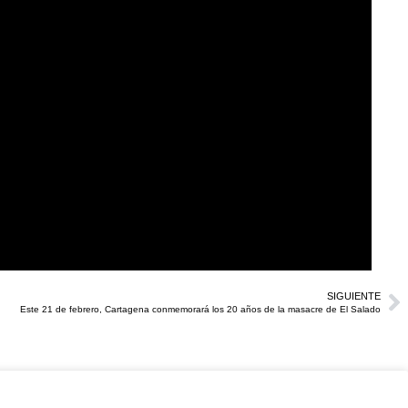
SIGUIENTE
Este 21 de febrero, Cartagena conmemorará los 20 años de la masacre de El Salado