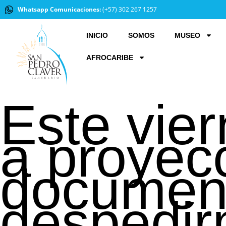
Whatsapp Comunicaciones:
(+57) 302 267 1257
INICIO
SOMOS
MUSEO
AFROCARIBE
Este vier
a proyec
document
despedir