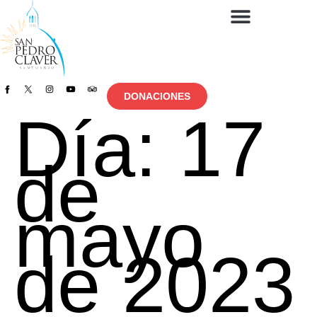
DONACIONES
Día:
17
de
mayo
de 2023