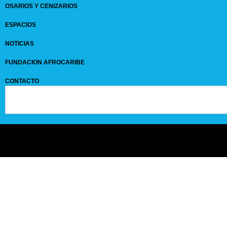
OSARIOS Y CENIZARIOS
ESPACIOS
NOTICIAS
FUNDACION AFROCARIBE
CONTACTO
© 2024 GRUPO
SANPEDROCLAVER
| comunicaciones@sanpedroclaver.co | All
Rights Reserved