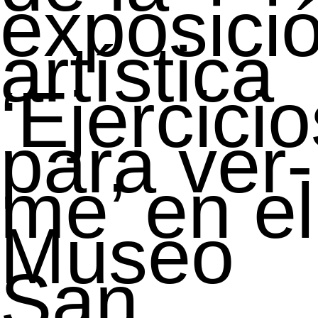
exposici
artística
‘Ejercici
para ver-
me’ en el
Museo
San