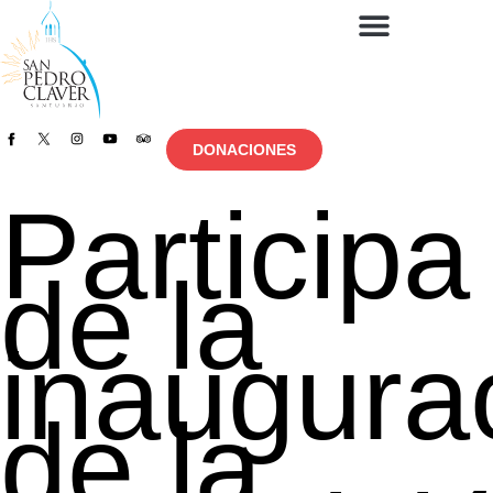
DONACIONES
Participa
de la
inaugura
de la