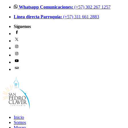
Ir
Whatsapp Comunicaciones:
(+57) 302 267 1257
al
Línea directa Parroquia:
(+57) 311 661 2883
contenido
Síguenos
Inicio
Somos
Museo