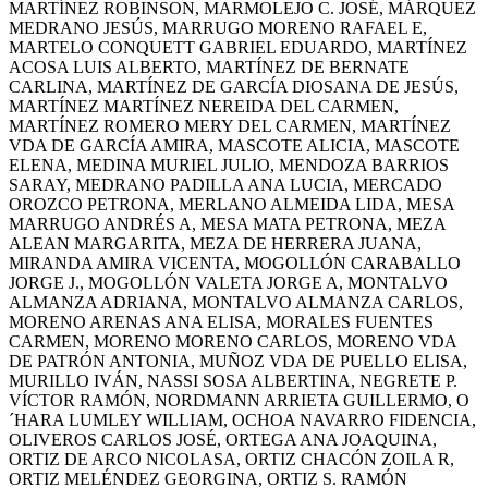
MARTÍNEZ ROBINSON, MARMOLEJO C. JOSÉ, MÁRQUEZ
MEDRANO JESÚS, MARRUGO MORENO RAFAEL E,
MARTELO CONQUETT GABRIEL EDUARDO, MARTÍNEZ
ACOSA LUIS ALBERTO, MARTÍNEZ DE BERNATE
CARLINA, MARTÍNEZ DE GARCÍA DIOSANA DE JESÚS,
MARTÍNEZ MARTÍNEZ NEREIDA DEL CARMEN,
MARTÍNEZ ROMERO MERY DEL CARMEN, MARTÍNEZ
VDA DE GARCÍA AMIRA, MASCOTE ALICIA, MASCOTE
ELENA, MEDINA MURIEL JULIO, MENDOZA BARRIOS
SARAY, MEDRANO PADILLA ANA LUCIA, MERCADO
OROZCO PETRONA, MERLANO ALMEIDA LIDA, MESA
MARRUGO ANDRÉS A, MESA MATA PETRONA, MEZA
ALEAN MARGARITA, MEZA DE HERRERA JUANA,
MIRANDA AMIRA VICENTA, MOGOLLÓN CARABALLO
JORGE J., MOGOLLÓN VALETA JORGE A, MONTALVO
ALMANZA ADRIANA, MONTALVO ALMANZA CARLOS,
MORENO ARENAS ANA ELISA, MORALES FUENTES
CARMEN, MORENO MORENO CARLOS, MORENO VDA
DE PATRÓN ANTONIA, MUÑOZ VDA DE PUELLO ELISA,
MURILLO IVÁN, NASSI SOSA ALBERTINA, NEGRETE P.
VÍCTOR RAMÓN, NORDMANN ARRIETA GUILLERMO, O
´HARA LUMLEY WILLIAM, OCHOA NAVARRO FIDENCIA,
OLIVEROS CARLOS JOSÉ, ORTEGA ANA JOAQUINA,
ORTIZ DE ARCO NICOLASA, ORTIZ CHACÓN ZOILA R,
ORTIZ MELÉNDEZ GEORGINA, ORTIZ S. RAMÓN