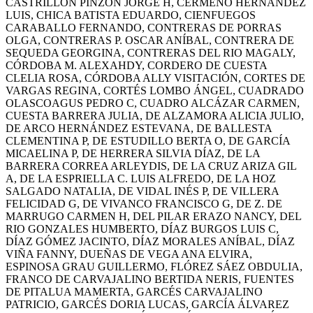
CASTRILLÓN PINZÓN JORGE H, CERMEÑO HERNÁNDEZ
LUIS, CHICA BATISTA EDUARDO, CIENFUEGOS
CARABALLO FERNANDO, CONTRERAS DE PORRAS
OLGA, CONTRERAS P. OSCAR ANÍBAL, CONTRERA DE
SEQUEDA GEORGINA, CONTRERAS DEL RIO MAGALY,
CÓRDOBA M. ALEXAHDY, CORDERO DE CUESTA
CLELIA ROSA, CÓRDOBA ALLY VISITACIÓN, CORTES DE
VARGAS REGINA, CORTÉS LOMBO ÁNGEL, CUADRADO
OLASCOAGUS PEDRO C, CUADRO ALCÁZAR CARMEN,
CUESTA BARRERA JULIA, DE ALZAMORA ALICIA JULIO,
DE ARCO HERNÁNDEZ ESTEVANA, DE BALLESTA
CLEMENTINA P, DE ESTUDILLO BERTA O, DE GARCÍA
MICAELINA P, DE HERRERA SILVIA DÍAZ, DE LA
BARRERA CORREA ARLEYDIS, DE LA CRUZ ARIZA GIL
A, DE LA ESPRIELLA C. LUIS ALFREDO, DE LA HOZ
SALGADO NATALIA, DE VIDAL INÉS P, DE VILLERA
FELICIDAD G, DE VIVANCO FRANCISCO G, DE Z. DE
MARRUGO CARMEN H, DEL PILAR ERAZO NANCY, DEL
RIO GONZALES HUMBERTO, DÍAZ BURGOS LUIS C,
DÍAZ GÓMEZ JACINTO, DÍAZ MORALES ANÍBAL, DÍAZ
VIÑA FANNY, DUEÑAS DE VEGA ANA ELVIRA,
ESPINOSA GRAU GUILLERMO, FLÓREZ SÁEZ OBDULIA,
FRANCO DE CARVAJALINO BERTIDA NERIS, FUENTES
DE PITALUA MAMERTA, GARCÉS CARVAJALINO
PATRICIO, GARCÉS DORIA LUCAS, GARCÍA ÁLVAREZ