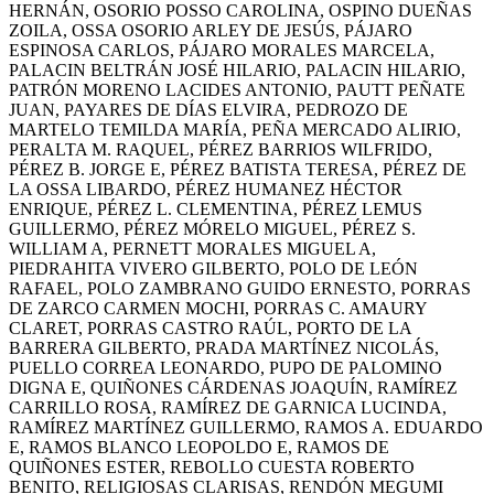
HERNÁN, OSORIO POSSO CAROLINA, OSPINO DUEÑAS
ZOILA, OSSA OSORIO ARLEY DE JESÚS, PÁJARO
ESPINOSA CARLOS, PÁJARO MORALES MARCELA,
PALACIN BELTRÁN JOSÉ HILARIO, PALACIN HILARIO,
PATRÓN MORENO LACIDES ANTONIO, PAUTT PEÑATE
JUAN, PAYARES DE DÍAS ELVIRA, PEDROZO DE
MARTELO TEMILDA MARÍA, PEÑA MERCADO ALIRIO,
PERALTA M. RAQUEL, PÉREZ BARRIOS WILFRIDO,
PÉREZ B. JORGE E, PÉREZ BATISTA TERESA, PÉREZ DE
LA OSSA LIBARDO, PÉREZ HUMANEZ HÉCTOR
ENRIQUE, PÉREZ L. CLEMENTINA, PÉREZ LEMUS
GUILLERMO, PÉREZ MÓRELO MIGUEL, PÉREZ S.
WILLIAM A, PERNETT MORALES MIGUEL A,
PIEDRAHITA VIVERO GILBERTO, POLO DE LEÓN
RAFAEL, POLO ZAMBRANO GUIDO ERNESTO, PORRAS
DE ZARCO CARMEN MOCHI, PORRAS C. AMAURY
CLARET, PORRAS CASTRO RAÚL, PORTO DE LA
BARRERA GILBERTO, PRADA MARTÍNEZ NICOLÁS,
PUELLO CORREA LEONARDO, PUPO DE PALOMINO
DIGNA E, QUIÑONES CÁRDENAS JOAQUÍN, RAMÍREZ
CARRILLO ROSA, RAMÍREZ DE GARNICA LUCINDA,
RAMÍREZ MARTÍNEZ GUILLERMO, RAMOS A. EDUARDO
E, RAMOS BLANCO LEOPOLDO E, RAMOS DE
QUIÑONES ESTER, REBOLLO CUESTA ROBERTO
BENITO, RELIGIOSAS CLARISAS, RENDÓN MEGUMI