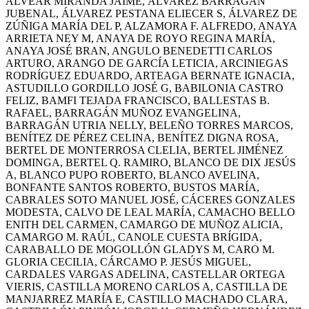
ALVEAR MIRANDA JAIME, ÁLVAREZ BARRAGÁN
JUBENAL, ÁLVAREZ PESTANA ELIECER S, ÁLVAREZ DE
ZÚÑIGA MARÍA DEL P, ALZAMORA F. ALFREDO, ANAYA
ARRIETA NEY M, ANAYA DE ROYO REGINA MARÍA,
ANAYA JOSÉ BRAN, ANGULO BENEDETTI CARLOS
ARTURO, ARANGO DE GARCÍA LETICIA, ARCINIEGAS
RODRÍGUEZ EDUARDO, ARTEAGA BERNATE IGNACIA,
ASTUDILLO GORDILLO JOSÉ G, BABILONIA CASTRO
FELIZ, BAMFI TEJADA FRANCISCO, BALLESTAS B.
RAFAEL, BARRAGÁN MUÑOZ EVANGELINA,
BARRAGÁN UTRIA NELLY, BELEÑO TORRES MARCOS,
BENÍTEZ DE PÉREZ CELINA, BENÍTEZ DIGNA ROSA,
BERTEL DE MONTERROSA CLELIA, BERTEL JIMÉNEZ
DOMINGA, BERTEL Q. RAMIRO, BLANCO DE DIX JESÚS
A, BLANCO PUPO ROBERTO, BLANCO AVELINA,
BONFANTE SANTOS ROBERTO, BUSTOS MARÍA,
CABRALES SOTO MANUEL JOSÉ, CÁCERES GONZALES
MODESTA, CALVO DE LEAL MARÍA, CAMACHO BELLO
ENITH DEL CARMEN, CAMARGO DE MUÑOZ ALICIA,
CAMARGO M. RAÚL, CANOLE CUESTA BRÍGIDA,
CARABALLO DE MOGOLLÓN GLADYS M, CARO M.
GLORIA CECILIA, CÁRCAMO P. JESÚS MIGUEL,
CARDALES VARGAS ADELINA, CASTELLAR ORTEGA
VIERIS, CASTILLA MORENO CARLOS A, CASTILLA DE
MANJARREZ MARÍA E, CASTILLO MACHADO CLARA,