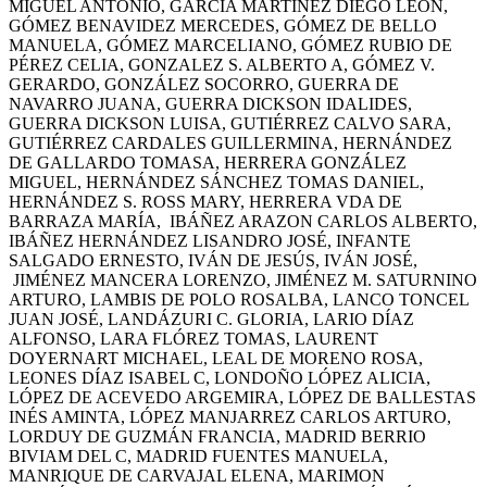
MIGUEL ANTONIO, GARCÍA MARTÍNEZ DIEGO LEÓN,
GÓMEZ BENAVIDEZ MERCEDES, GÓMEZ DE BELLO
MANUELA, GÓMEZ MARCELIANO, GÓMEZ RUBIO DE
PÉREZ CELIA, GONZALEZ S. ALBERTO A, GÓMEZ V.
GERARDO, GONZÁLEZ SOCORRO, GUERRA DE
NAVARRO JUANA, GUERRA DICKSON IDALIDES,
GUERRA DICKSON LUISA, GUTIÉRREZ CALVO SARA,
GUTIÉRREZ CARDALES GUILLERMINA, HERNÁNDEZ
DE GALLARDO TOMASA, HERRERA GONZÁLEZ
MIGUEL, HERNÁNDEZ SÁNCHEZ TOMAS DANIEL,
HERNÁNDEZ S. ROSS MARY, HERRERA VDA DE
BARRAZA MARÍA, IBÁÑEZ ARAZON CARLOS ALBERTO,
IBÁÑEZ HERNÁNDEZ LISANDRO JOSÉ, INFANTE
SALGADO ERNESTO, IVÁN DE JESÚS, IVÁN JOSÉ,
JIMÉNEZ MANCERA LORENZO, JIMÉNEZ M. SATURNINO
ARTURO, LAMBIS DE POLO ROSALBA, LANCO TONCEL
JUAN JOSÉ, LANDÁZURI C. GLORIA, LARIO DÍAZ
ALFONSO, LARA FLÓREZ TOMAS, LAURENT
DOYERNART MICHAEL, LEAL DE MORENO ROSA,
LEONES DÍAZ ISABEL C, LONDOÑO LÓPEZ ALICIA,
LÓPEZ DE ACEVEDO ARGEMIRA, LÓPEZ DE BALLESTAS
INÉS AMINTA, LÓPEZ MANJARREZ CARLOS ARTURO,
LORDUY DE GUZMÁN FRANCIA, MADRID BERRIO
BIVIAM DEL C, MADRID FUENTES MANUELA,
MANRIQUE DE CARVAJAL ELENA, MARIMON