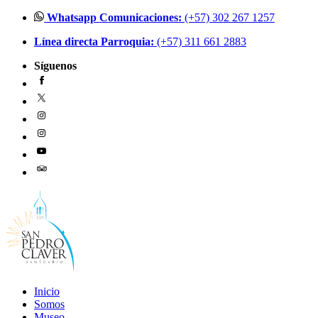
Ir
Whatsapp Comunicaciones:
(+57) 302 267 1257
al
Línea directa Parroquia:
(+57) 311 661 2883
contenido
Síguenos
Inicio
Somos
Museo