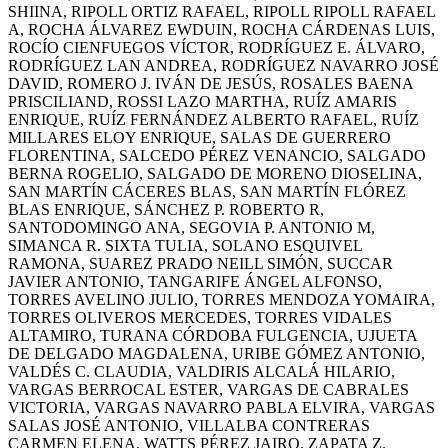
SHIINA, RIPOLL ORTIZ RAFAEL, RIPOLL RIPOLL RAFAEL
A, ROCHA ÁLVAREZ EWDUIN, ROCHA CÁRDENAS LUIS,
ROCÍO CIENFUEGOS VÍCTOR, RODRÍGUEZ E. ÁLVARO,
RODRÍGUEZ LAN ANDREA, RODRÍGUEZ NAVARRO JOSÉ
DAVID, ROMERO J. IVÁN DE JESÚS, ROSALES BAENA
PRISCILIAND, ROSSI LAZO MARTHA, RUÍZ AMARIS
ENRIQUE, RUÍZ FERNÁNDEZ ALBERTO RAFAEL, RUÍZ
MILLARES ELOY ENRIQUE, SALAS DE GUERRERO
FLORENTINA, SALCEDO PÉREZ VENANCIO, SALGADO
BERNA ROGELIO, SALGADO DE MORENO DIOSELINA,
SAN MARTÍN CÁCERES BLAS, SAN MARTÍN FLÓREZ
BLAS ENRIQUE, SÁNCHEZ P. ROBERTO R,
SANTODOMINGO ANA, SEGOVIA P. ANTONIO M,
SIMANCA R. SIXTA TULIA, SOLANO ESQUIVEL
RAMONA, SUAREZ PRADO NEILL SIMÓN, SUCCAR
JAVIER ANTONIO, TANGARIFE ÁNGEL ALFONSO,
TORRES AVELINO JULIO, TORRES MENDOZA YOMAIRA,
TORRES OLIVEROS MERCEDES, TORRES VIDALES
ALTAMIRO, TURANA CÓRDOBA FULGENCIA, UJUETA
DE DELGADO MAGDALENA, URIBE GÓMEZ ANTONIO,
VALDÉS C. CLAUDIA, VALDIRIS ALCALÁ HILARIO,
VARGAS BERROCAL ESTER, VARGAS DE CABRALES
VICTORIA, VARGAS NAVARRO PABLA ELVIRA, VARGAS
SALAS JOSÉ ANTONIO, VILLALBA CONTRERAS
CARMEN ELENA, WATTS PÉREZ JAIRO, ZAPATA Z.