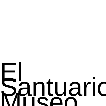
El
Santuari
Museo