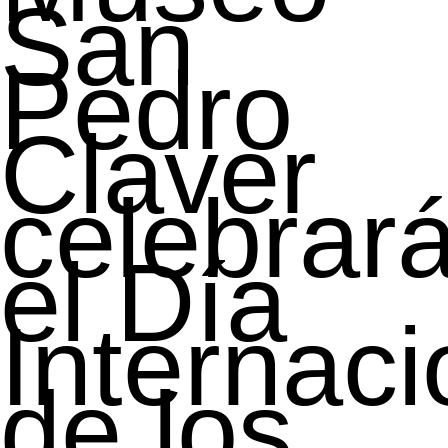
San
Pedro
Claver
celebrar
el Día
Internaci
de los