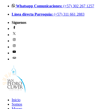
Ir
Whatsapp Comunicaciones:
(+57) 302 267 1257
al
Línea directa Parroquia:
(+57) 311 661 2883
contenido
Síguenos
Inicio
Somos
Museo