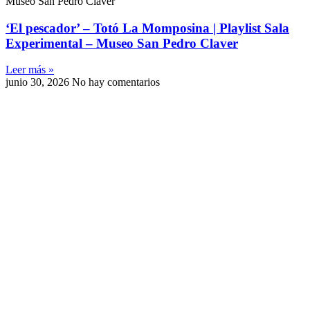
Museo San Pedro Claver
‘El pescador’ – Totó La Momposina | Playlist Sala
Experimental – Museo San Pedro Claver
Leer más »
junio 30, 2026
No hay comentarios