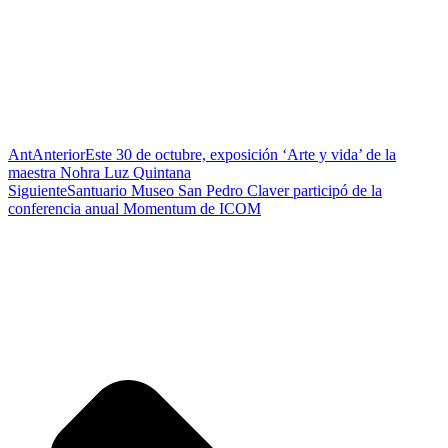
Ant
Anterior
Este 30 de octubre, exposición ‘Arte y vida’ de la
maestra Nohra Luz Quintana
Siguiente
Santuario Museo San Pedro Claver participó de la
conferencia anual Momentum de ICOM