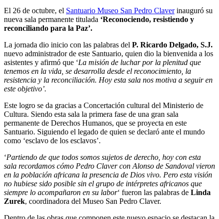
El 26 de octubre, el
Santuario Museo San Pedro Claver
inauguró su
nueva sala permanente titulada
‘Reconociendo, resistiendo y
reconciliando para la Paz’.
La jornada dio inicio con las palabras del
P. Ricardo Delgado, S.J.
nuevo administrador de este Santuario, quien dio la bienvenida a los
asistentes y afirmó que ‘
La misión de luchar por la plenitud que
tenemos en la vida, se desarrolla desde el reconocimiento, la
resistencia y la reconciliación. Hoy esta sala nos motiva a seguir en
este objetivo’.
Este logro se da gracias a Concertación cultural del Ministerio de
Cultura. Siendo esta sala la primera fase de una gran sala
permanente de Derechos Humanos, que se proyecta en este
Santuario. Siguiendo el legado de quien se declaró ante el mundo
como ‘esclavo de los esclavos’.
‘
Partiendo de que todos somos sujetos de derecho, hoy con esta
sala recordamos cómo Pedro Claver con Alonso de Sandoval vieron
en la población africana la presencia de Dios vivo. Pero esta visión
no hubiese sido posible sin el grupo de intérpretes africanos que
siempre lo acompañaron en su labor
‘ fueron las palabras de
Linda
Zurek
, coordinadora del Museo San Pedro Claver.
Dentro de las obras que componen este nuevo espacio se destacan la