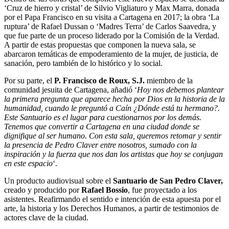
‘Cruz de hierro y cristal’ de Silvio Vigliaturo y Max Marra, donada
por el Papa Francisco en su visita a Cartagena en 2017; la obra ‘La
ruptura’ de Rafael Dussan o ‘Madres Terra’ de Carlos Saavedra, y
que fue parte de un proceso liderado por la Comisión de la Verdad.
A partir de estas propuestas que componen la nueva sala, se
abarcaron temáticas de empoderamiento de la mujer, de justicia, de
sanación, pero también de lo histórico y lo social.
Por su parte, el
P. Francisco de Roux, S.J.
miembro de la
comunidad jesuita de Cartagena, añadió ‘
Hoy nos debemos plantear
la primera pregunta que aparece hecha por Dios en la historia de la
humanidad, cuando le preguntó a Caín ¿Dónde está tu hermano?.
Este Santuario es el lugar para cuestionarnos por los demás.
Tenemos que convertir a Cartagena en una ciudad donde se
dignifique al ser humano. Con esta sala, queremos retomar y sentir
la presencia de Pedro Claver entre nosotros, sumado con la
inspiración y la fuerza que nos dan los artistas que hoy se conjugan
en este espacio
‘.
Un producto audiovisual sobre el
Santuario de San Pedro Claver,
creado y producido por
Rafael Bossio
, fue proyectado a los
asistentes. Reafirmando el sentido e intención de esta apuesta por el
arte, la historia y los Derechos Humanos, a partir de testimonios de
actores clave de la ciudad.