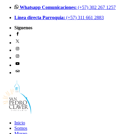
Ir
Whatsapp Comunicaciones:
(+57) 302 267 1257
al
Línea directa Parroquia:
(+57) 311 661 2883
contenido
Síguenos
Inicio
Somos
Museo