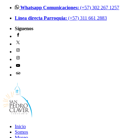
Ir
Whatsapp Comunicaciones:
(+57) 302 267 1257
al
Línea directa Parroquia:
(+57) 311 661 2883
contenido
Síguenos
Inicio
Somos
Museo