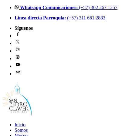
Ir
Whatsapp Comunicaciones:
(+57) 302 267 1257
al
Línea directa Parroquia:
(+57) 311 661 2883
contenido
Síguenos
Inicio
Somos
Museo