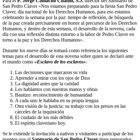
Para el
P. Jorge Camacho Chahín, S.J.
director del Santuario de
San Pedro Claver «Nos estamos preparando para la fiesta San Pedro
Claver, día nacional de los Derechos Humanos, para eso estamos
celebrando la semana por la paz: tiempo de reflexión, de búsqueda
de la paz creada precisamente en honor al precursor de los Derechos
Humanos, y dentro de esta semana, el desarrollo de la novena, cada
día con una reflexión distinta entorno a la labor de Pedro Claver en
torno a la paz y los Derechos Humanos».
Durante los nueve días se tomará como referencia los siguientes
temas para el desarrollo de esta novena sobre quien se declaró ante
el mundo como
«Esclavo de los esclavos»
:
Las decisiones que marcaron su vida
Aprender a mirar con los ojos de Dios
La dignidad antes que la caridad
Les hablamos con nuestras manos y obras
Bautizo: reconocimiento de humanidad
A cada uno le hablaba en su propia lengua
Otra visión de la justicia: su trabajo con los presos en las
cárceles de la inquisición
El cuidado de los más débiles
El espíritu claveriano hoy.
Se le extiende la invitación a nativos y visitantes a participar de los
eventos que el
Santuario de San Pedro Claver
tiene preparados